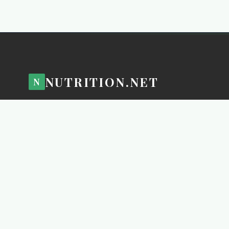
NUTRITION.NET
N
致力于通过科学、技术与设计的融合，持续探索健康结构化膳食
本站内容仅供科普与产业交流，旨在助力生活品质与环境体验的
© 2025 Nutrition.net Industry Hub. All Rights Reserved.